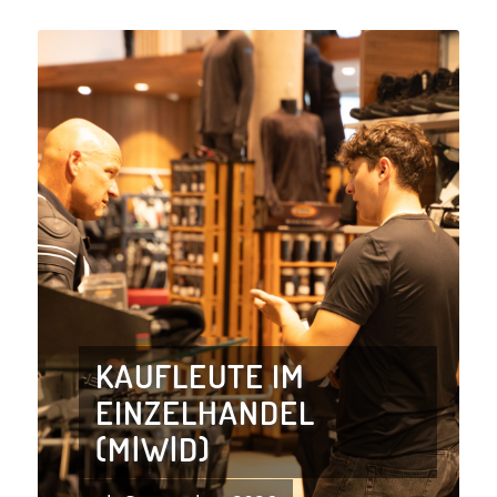
KAUFLEUTE IM
EINZELHANDEL
(M|W|D)