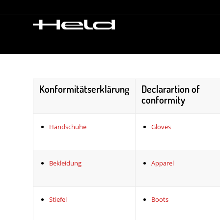
Konformitätserklärung
Declarartion of
conformity
Handschuhe
Gloves
Bekleidung
Apparel
Stiefel
Boots